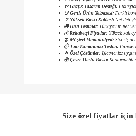
🎨
Grafik Tasarım Desteği:
Etkileyic
📑
Geniş Ürün Yelpazesi:
Farklı boy
🎨
Yüksek Baskı Kalitesi:
Net detayla
🚚
Hızlı Teslimat:
Türkiye’nin her yer
💰
Rekabetçi Fiyatlar:
Yüksek kalitey
🤝
Müşteri Memnuniyeti:
Sipariş önc
⏱️
Tam Zamanında Teslim:
Projeler
🌟
Özel Çözümler:
İşletmenize uygun 
🌍
Çevre Dostu Baskı:
Sürdürülebilir
Size özel fiyatlar içi