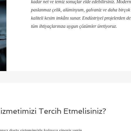
kadar net ve temiz sonuçlar elde edebilirsiniz. Modern
paslanmaz çelik, alüminyum, galvaniz ve daha birçok 
kaliteli kesim imkânı sunar. Endüstriyel projelerden d
tüm ihtiyaçlarınıza uygun çözümler üretiyoruz.
zmetimizi Tercih Etmelisiniz?
anıcı dostu sistemimizle kolayca sipariş verin.