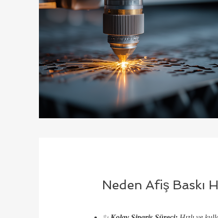
Neden Afiş Baskı Hi
✨
Kolay Sipariş Süreci:
Hızlı ve kull