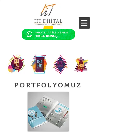
PORTFOLYOMUZ