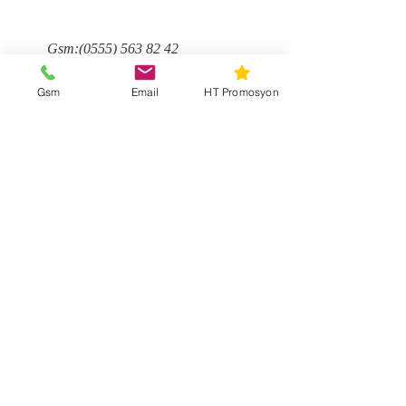
Gsm:
(0555) 563 82 42
Gsm
Email
HT Promosyon
grafik@htdijital.com
Ad
Soyad
Email
Mesaj