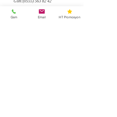
Gsm:
(0555) 563 82 42
Gsm
Email
HT Promosyon
grafik@htdijital.com
Ad
Soyad
Email
Mesaj