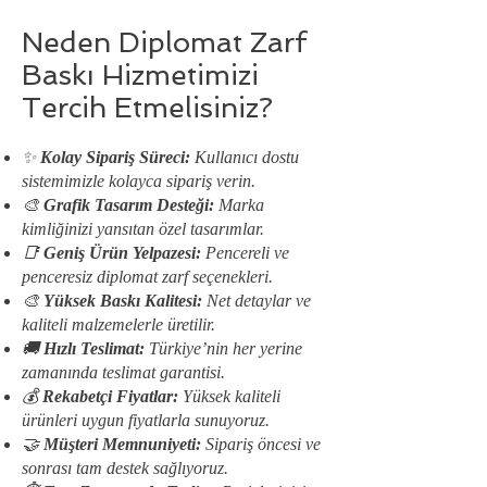
Neden Diplomat Zarf
Baskı Hizmetimizi
Tercih Etmelisiniz?
✨
Kolay Sipariş Süreci:
Kullanıcı dostu
sistemimizle kolayca sipariş verin.
🎨
Grafik Tasarım Desteği:
Marka
kimliğinizi yansıtan özel tasarımlar.
📑
Geniş Ürün Yelpazesi:
Pencereli ve
penceresiz diplomat zarf seçenekleri.
🎨
Yüksek Baskı Kalitesi:
Net detaylar ve
kaliteli malzemelerle üretilir.
🚚
Hızlı Teslimat:
Türkiye’nin her yerine
zamanında teslimat garantisi.
💰
Rekabetçi Fiyatlar:
Yüksek kaliteli
ürünleri uygun fiyatlarla sunuyoruz.
🤝
Müşteri Memnuniyeti:
Sipariş öncesi ve
sonrası tam destek sağlıyoruz.