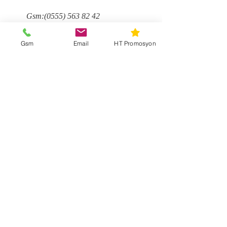
Gsm:
(0555) 563 82 42
Gsm
Email
HT Promosyon
grafik@htdijital.com
Ad
Soyad
Email
Mesaj