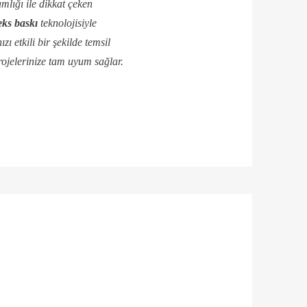
amlığı ile dikkat çeken
ks baskı
teknolojisiyle
zı etkili bir şekilde temsil
projelerinize tam uyum sağlar.