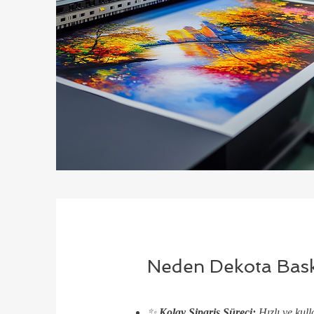
Neden Dekota Baskı
✨
Kolay Sipariş Süreci:
Hızlı ve kull