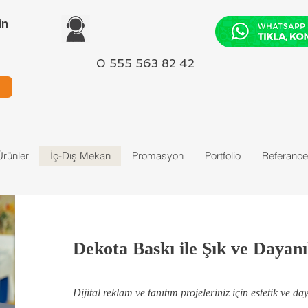
in
0 555 563 82 42
rünler
İç-Dış Mekan
Promasyon
Portfolio
Referance
Dekota Baskı ile Şık ve Dayan
Dijital reklam ve tanıtım projeleriniz için estetik ve da