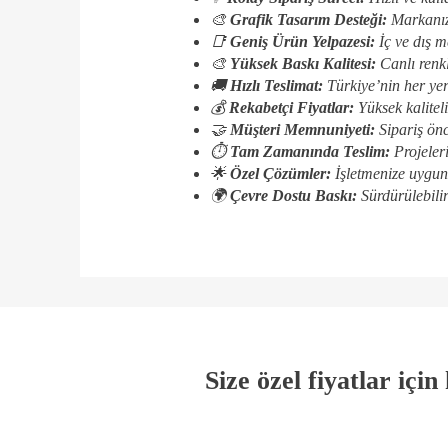
🎨
Grafik Tasarım Desteği:
Markanızı
📑
Geniş Ürün Yelpazesi:
İç ve dış m
🎨
Yüksek Baskı Kalitesi:
Canlı renk
🚚
Hızlı Teslimat:
Türkiye’nin her yer
💰
Rekabetçi Fiyatlar:
Yüksek kalitel
🤝
Müşteri Memnuniyeti:
Sipariş önc
⏱️
Tam Zamanında Teslim:
Projeler
🌟
Özel Çözümler:
İşletmenize uygun 
🌍
Çevre Dostu Baskı:
Sürdürülebilir
Size özel fiyatlar içi