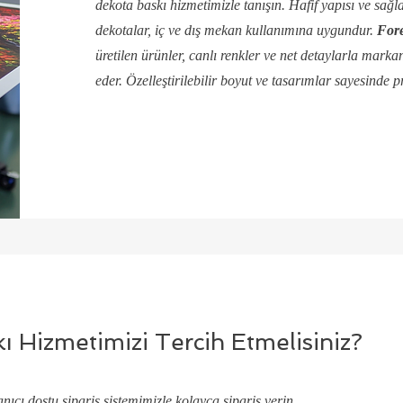
dekota baskı hizmetimizle tanışın. Hafif yapısı ve sağl
dekotalar, iç ve dış mekan kullanımına uygundur.
Fore
üretilen ürünler, canlı renkler ve net detaylarla markanı
eder. Özelleştirilebilir boyut ve tasarımlar sayesinde 
 Hizmetimizi Tercih Etmelisiniz?
anıcı dostu sipariş sistemimizle kolayca sipariş verin.