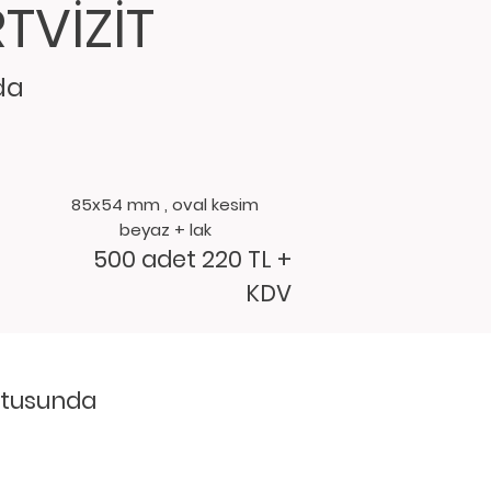
TVİZİT
da
85x54 mm ,
oval kesim
beyaz + lak
500 adet 220 TL +
KDV
ultusunda
.