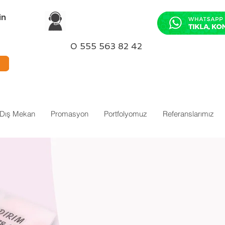
in
0 555 563 82 42
-Dış Mekan
Promasyon
Portfolyomuz
Referanslarımız