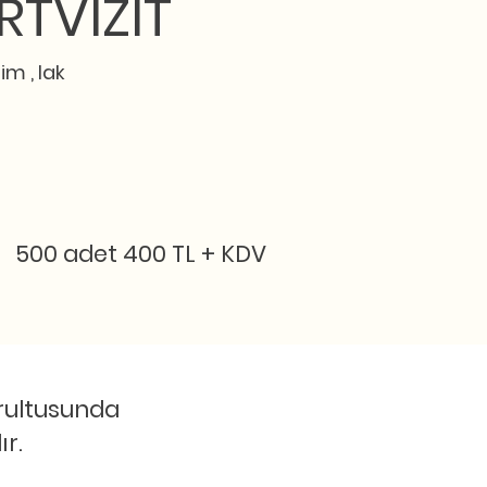
RTVİZİT
m , lak
500 adet 400 TL + KDV
oğrultusunda
r.