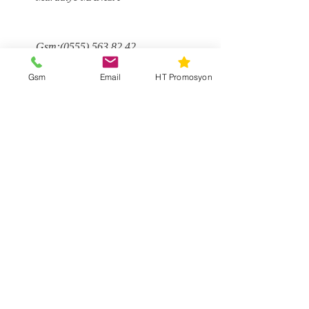
Gsm:
(0555) 563 82 42
Gsm
Email
HT Promosyon
grafik@htdijital.com
Ad
Soyad
Email
Mesaj