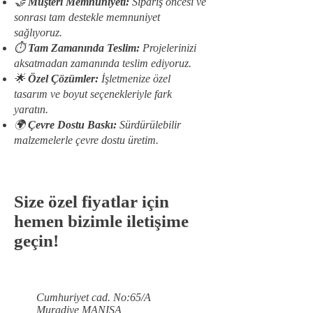
🤝
Müşteri Memnuniyeti:
Sipariş öncesi ve
sonrası tam destekle memnuniyet
sağlıyoruz.
⏱️
Tam Zamanında Teslim:
Projelerinizi
aksatmadan zamanında teslim ediyoruz.
🌟
Özel Çözümler:
İşletmenize özel
tasarım ve boyut seçenekleriyle fark
yaratın.
🌍
Çevre Dostu Baskı:
Sürdürülebilir
malzemelerle çevre dostu üretim.
Size özel fiyatlar için
hemen bizimle iletişime
geçin!
Cumhuriyet cad. No:65/A
Muradiye MANISA