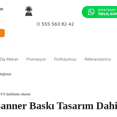
in
0 555 563 82 42
-Dış Mekan
Promasyon
Portfolyomuz
Referanslarımız
luğunuz
19
0 dakikada okunur
anner Baskı Tasarım Dahi