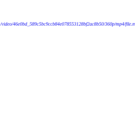
.com/video/46e0bd_589c5bc9ccb84e078553128bf2ac8b50/360p/mp4/file.