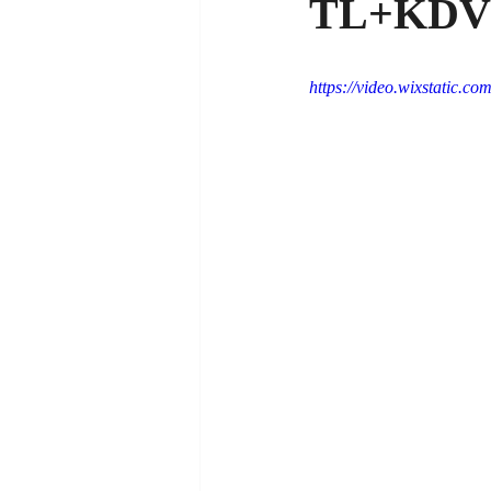
TL+KDV
https://video.wixstatic